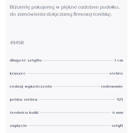
Biżuterię pakujemy w piękne ozdobne pudełko,
do zamówienia dołączamy firmową torebkę.
494SR
długość sztyftu
1 cm
kruszec
srebro
rodzaj wykończenia
rodowanie
próba srebra
925
średnica kulki
6 mm
zapięcie
sztyft