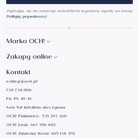
Zapisując się do naszego newslettera wyrażasz zgodę na naszą
Politykę prywatności
Marka OCH!
Zakupy online
Kontakt
esklep@och.pl
730 730 006
Pn–Pt: 10–18
Sob-Nd infolinia nieczynna
OCH! Pabianice:
535 293 360
OCH! Łask:
663 986 602
OCH! Zduńska Wola:
665 138 470