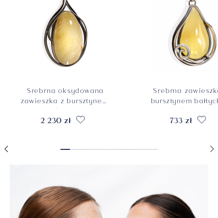
Srebrna oksydowana
Srebrna zawieszk
zawieszka z bursztynem,
bursztynem bałtyc
próba 925
próba 925
2 230 zł
733 zł