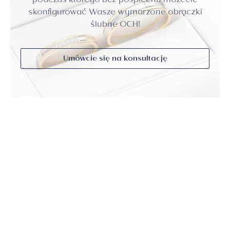
podczas którego bez pośpiechu możecie
skonfigurować Wasze wymarzone obrączki
ślubne OCH!
Umówcie się na konsultację