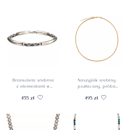
Bransoleta srebrna
Naszyjnik srebrny
z elementami w
pozłacany, próba
splocie królewskim,
925
455 zł
495 zł
próba 925