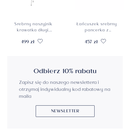
Srebrny naszyjnik
Łańcuszek srebrny
krawatka długi,
pancerka z
próba 925
poprzeczką 2,5 mm,
499 zł
457 zł
długość 55 cm,
próba 925
Odbierz 10% rabatu
Zapisz się do naszego newslettera i
otrzymaj indywidualny kod rabatowy na
maila
NEWSLETTER