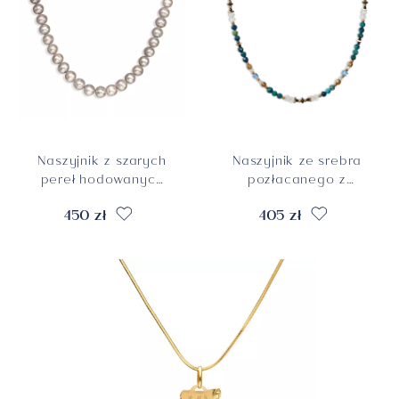
Naszyjnik z szarych
Naszyjnik ze srebra
pereł hodowanych
pozłacanego z
ze srebrnym
azurytami,
450 zł
405 zł
zapięciem, próba
topazami,
925
spinelami,
kryształami i
cyrkoniami, próba
925