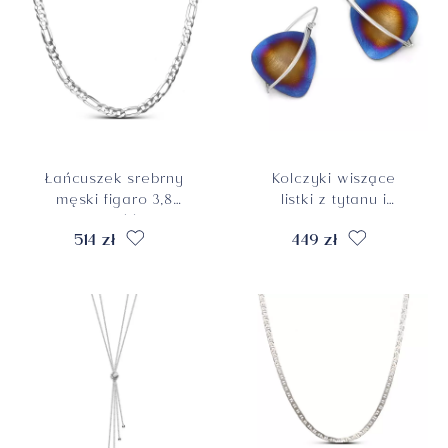
Łańcuszek srebrny
Kolczyki wiszące
męski figaro 3,8
listki z tytanu i
mm, długość 55 cm
srebra pr. 925
514 zł
449 zł