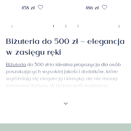
próba 585
458 zł
486 zł
1
2
3
Biżuteria do 500 zł – elegancja
w zasięgu ręki
Biżuteria
do 500 zł to idealna propozycja dla osób
poszukujących wysokiej jakości dodatków, które
wyróżniają się elegancją i klasyką, ale nie muszą
kosztować fortuny. W tej kategorii znajdziesz
szeroką ofertę srebrnych naszyjników, bransoletek,
kolczyków oraz kompletów, które będą doskonałym
wyborem na prezent lub dodatek do codziennych
stylizacji. Biżuteria do 500 zł z naszej oferty to
produkty, które łączą elegancję z przystępną ceną,
zapewniając świetny stosunek jakości do ceny.