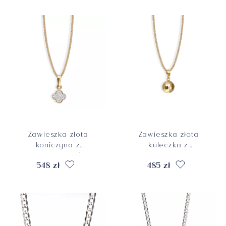
Zawieszka złota
Zawieszka złota
koniczyna z
kuleczka z
cyrkoniami, próba
fasetowaną
548 zł
485 zł
585
powierzchnią,
próba 585