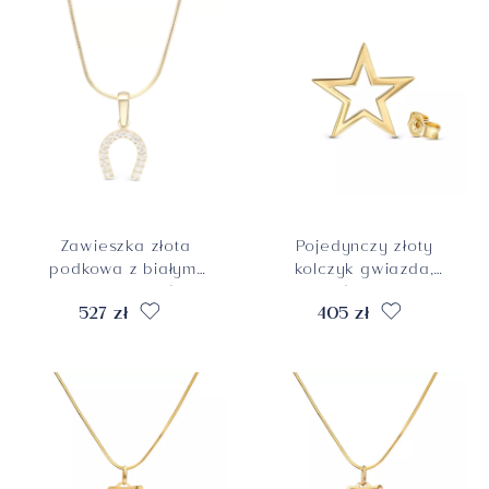
Zawieszka złota
Pojedynczy złoty
podkowa z białymi
kolczyk gwiazda,
cyrkoniami, próba
próba 585
527 zł
405 zł
585