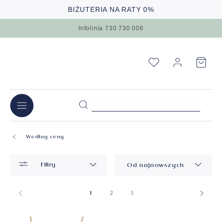
BIŻUTERIA NA RATY 0%
Infolinia 730 730 006
Według ceny
Filtry
Od najnowszych
1
2
3