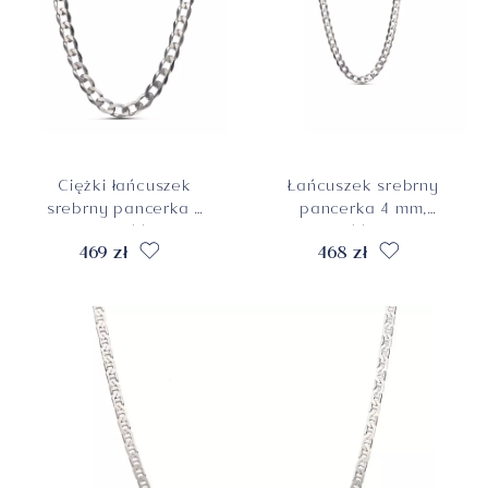
Ciężki łańcuszek
Łańcuszek srebrny
srebrny pancerka 5
pancerka 4 mm,
mm, długość 45 cm,
długość 50 cm,
469 zł
468 zł
pr.925
pr.925