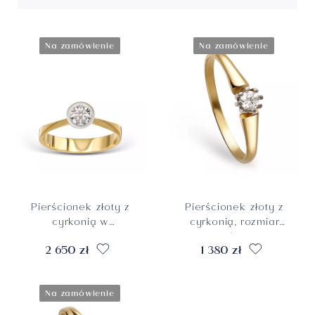
Na zamówienie
Na zamówienie
Pierścionek złoty z
Pierścionek złoty z
cyrkonią w
cyrkonią, rozmiar
wysokiej koronie,
10, próba 585
2 650 zł
1 380 zł
rozmiar 19, próba
585
Na zamówienie