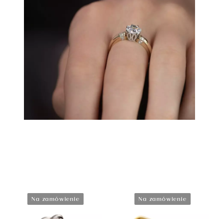
Pierścionek złoty z białą cyrkonią, rozmiar 10, próba
585
2 346 zł
Na zamówienie
Na zamówienie