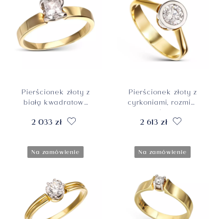
Pierścionek złoty z
Pierścionek złoty z
białą kwadratową
cyrkoniami, rozmiar
cyrkonią, rozmiar
12, próba 585
2 033 zł
2 613 zł
10,5, próba 585
Na zamówienie
Na zamówienie