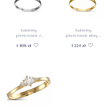
Subtelny
Subtelny
pierścionek z
pierścionek złoty z
białego złota z
cyrkonią, rozmiar
1 408 zł
1 224 zł
cyrkonią, rozmiar 15,
10, próba 585
próba 585