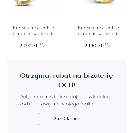
Pierścionek złoty z
Pierścionek złoty z
cyrkonią w koronie
cyrkonią w koronie
LOVE, rozmiar 14,
z białego złota,
2 797 zł
2 190 zł
próba 585
rozmiar 11, próba
585
Otrzymaj rabat na biżuterię
OCH!
Dołącz do nas i otrzymaj indywidualny
kod rabatowy na swojego maila
Załóż konto