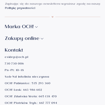
najwyższymi standardami jubilerskimi.
Certyfikat
Zapisując się do naszego newslettera wyrażasz zgodę na naszą
autentyczności OCH!
zawiera także informacje o
Politykę prywatności
masie wyrobu oraz jego autentyczności, co stanowi
dodatkowe zabezpieczenie dla Ciebie jako klienta.
Marka OCH!
Wszystkie pierścionki w naszej ofercie
charakteryzują się precyzyjnie dobranymi
Zakupy online
cyrkoniami, które swoją jasnością i blaskiem
przypominają diamenty. Bez względu na wybór
Kontakt
modelu, możesz mieć pewność, że każdy
pierścionek w OCH! jest starannie wykonany i
esklep@och.pl
spełnia wysokie standardy jakości.
730 730 006
Szukasz idealnego pierścionka zaręczynowego?
Pn–Pt: 10–18
Sprawdź
bezpłatną miarkę jubilerską OCH
!
Sob-Nd infolinia nieczynna
OCH! Pabianice:
535 293 360
Zaręczynowa Karta Premiowa
OCH! Łask:
663 986 602
– korzyści, które się opłacają
OCH! Zduńska Wola:
665 138 470
OCH! Piotrków Tryb.:
667 777 094