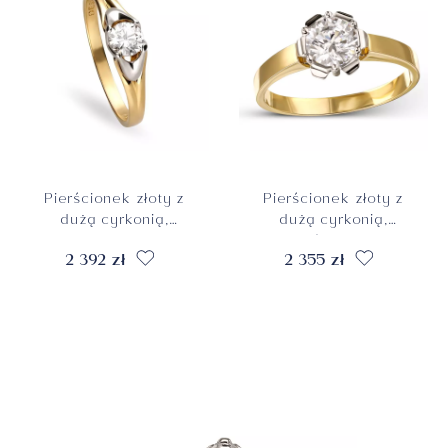
Pierścionek złoty z
Pierścionek złoty z
dużą cyrkonią,
dużą cyrkonią,
korona z białego
próba 585
2 392 zł
2 355 zł
złota, rozmiar 12,
próba 585