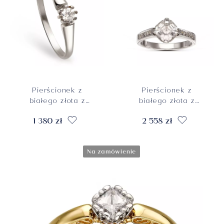
Pierścionek z
Pierścionek z
białego złota z
białego złota z
cyrkonią, rozmiar
kwadratową
1 380 zł
2 558 zł
10, próba 585
cyrkonią, rozmiar
10, próba 585
Na zamówienie