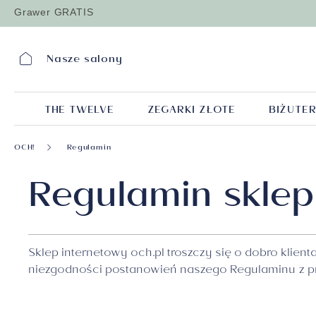
Grawer GRATIS
Nasze salony
THE TWELVE
ZEGARKI ZŁOTE
BIŻUTER
Kolczyki z
TYP PRODUKTU
Kolekcja Varieta
Pierścionki
Według ceny
Biżuteria złota
Kamienie
Obrącz
OCH!
Regulamin
diamentami
Pokaż wszystko
Pokaż wszystko
Pokaż wszystko
typ
według
Pokaż wszystko
biżut
Pokaż wszystko
kami
Regulamin sklep
Pokaż wszystko
kolcz
produktu
pierścionki
ceny
złota
z diamentami
Z diamentem
KOLCZYKI
Z diamentem
do 1500 złotych
Pierścionki złote
Z diamentami
Z cyrkonią
ZAWIESZKI
Z czarnym diamentem
do 2000 złotych
Kolczyki złote
Kolczyki z szafirem
Z morganitem
Sklep internetowy och.pl troszczy się o dobro kli
PIERŚCIONKI
Z szafirem
do 3000 złotych
Bransolety złote
Kolczyki ze szmara
Z rubinem
niezgodności postanowień naszego Regulaminu z pr
BRANSOLETY
Z rubinem
do 4000 złotych
Naszyjniki złote
Kolczyki z rubinem
Z szafirem
NASZYJNIKI
Ze szmaragdem
do 5000 złotych
Zawieszki złote
Kolczyki z morganit
Ze szmaragdem