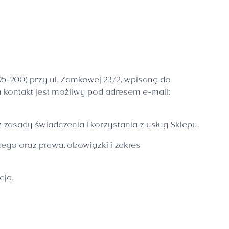
5-200) przy ul. Zamkowej 23/2, wpisaną do
ym kontakt jest możliwy pod adresem e-mail:
ia z perłami
zasady świadczenia i korzystania z usług Sklepu.
 złoto
ego oraz prawa, obowiązki i zakres
ria Premium
cja.