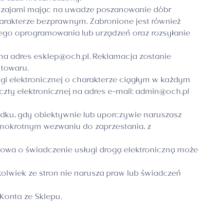
yczajami mając na uwadze poszanowanie dóbr
charakterze bezprawnym. Zabronione jest również
ego oprogramowania lub urządzeń oraz rozsyłanie
 na adres
esklep@och.pl
. Reklamacja zostanie
 towaru.
 elektronicznej o charakterze ciągłym w każdym
ty elektronicznej na adres e-mail:
admin@och.pl
ku, gdy obiektywnie lub uporczywie naruszasz
dnokrotnym wezwaniu do zaprzestania, z
wa o świadczenie usługi drogą elektroniczną może
olwiek ze stron nie narusza praw lub świadczeń
Konta ze Sklepu.