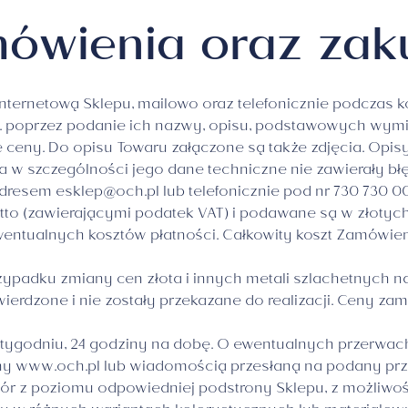
mówienia oraz za
ernetową Sklepu, mailowo oraz telefonicznie podczas ko
. poprzez podanie ich nazwy, opisu, podstawowych wymia
ie ceny. Do opisu Towaru załączone są także zdjęcia. Opis
a w szczególności jego dane techniczne nie zawierały b
adresem
esklep@och.pl
lub telefonicznie pod nr 730 730 0
tto (zawierającymi podatek VAT) i podawane są w złotych
ewentualnych kosztów płatności. Całkowity koszt Zamówi
padku zmiany cen złota i innych metali szlachetnych n
twierdzone i nie zostały przekazane do realizacji. Ceny 
 tygodniu, 24 godziny na dobę. O ewentualnych przerwac
y www.och.pl lub wiadomością przesłaną na podany prze
r z poziomu odpowiedniej podstrony Sklepu, z możliwości