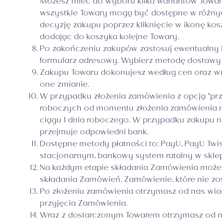
Możesz mieć do wyboru kilka wariantów Towar
wszystkie Towary mogą być dostępne w różnyc
decyzję zakupu poprzez kliknięcie w ikonę k
dodając do koszyka kolejne Towary.
Po zakończeniu zakupów zastosuj ewentualny ko
formularz adresowy. Wybierz metodę dostawy i
Zakupu Towaru dokonujesz według cen oraz wy
one zmianie.
W przypadku złożenia zamówienia z opcją "prze
roboczych od momentu złożenia zamówienia na
ciągu 1 dnia roboczego. W przypadku zakupu 
przejmuje odpowiedni bank.
Dostępne metody płatności to: PayU, PayU Twis
stacjonarnym, bankowy system ratalny w sklep
Na każdym etapie składania Zamówienia możes
składania Zamówień. Zamówienie, które nie zo
Po złożeniu zamówienia otrzymasz od nas wiad
przyjęcia Zamówienia.
Wraz z dostarczonym Towarem otrzymasz od na