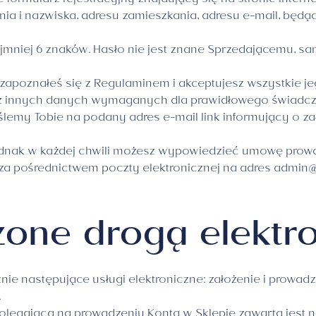
ormularz rejestracyjny znajdujący się na stronie interne
ia i nazwiska, adresu zamieszkania, adresu e-mail, będą
ajmniej 6 znaków. Hasło nie jest znane Sprzedającemu, 
: zapoznałeś się z Regulaminem i akceptujesz wszystkie 
 innych danych wymaganych dla prawidłowego świadczen
lemy Tobie na podany adres e-mail link informujący o za
jednak w każdej chwili możesz wypowiedzieć umowę pro
za pośrednictwem poczty elektronicznej na adres
admin@
czone drogą elektr
e następujące usługi elektroniczne: założenie i prowadz
.
olegająca na prowadzeniu Konta w Sklepie zawarta jest 