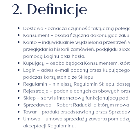
2. Definicje
Zawieszki
Dostawa - oznacza czynność faktyczną poleg
Konsument – osoba fizyczna dokonująca zakup
Konto – indywidualnie wydzielona przestrzeń
przeglądania historii zamówień, podglądu zło
pomocą Loginu oraz hasła.
Kupujący – osoba będąca Konsumentem, która
Login – adres e-mail podany przez Kupującego
podczas korzystania ze Sklepu.
Regulamin – niniejszy Regulamin Sklepu, dost
Rejestracja – podanie danych osobowych oraz
Sklep – serwis internetowy funkcjonujący po
Sprzedawca – Robert Raducki, o którym mowa w
Towar – produkt przedstawiony przez Sprzed
Umowa – umowa sprzedaży zawarta pomiędzy Sp
akceptacji Regulaminu.