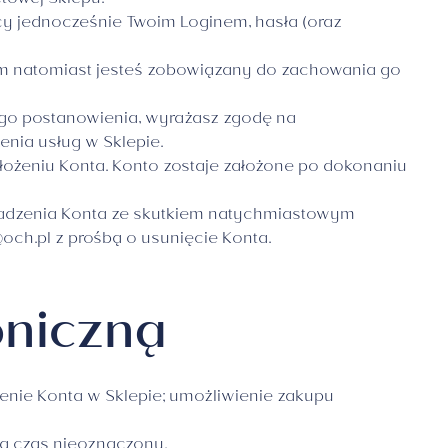
towej Sklepu.
cy jednocześnie Twoim Loginem, hasła (oraz
sam natomiast jesteś zobowiązany do zachowania go
jego postanowienia, wyrażasz zgodę na
ia usług w Sklepie.
łożeniu Konta. Konto zostaje założone po dokonaniu
wadzenia Konta ze skutkiem natychmiastowym
och.pl
z prośbą o usunięcie Konta.
oniczną
enie Konta w Sklepie; umożliwienie zakupu
na czas nieoznaczony.