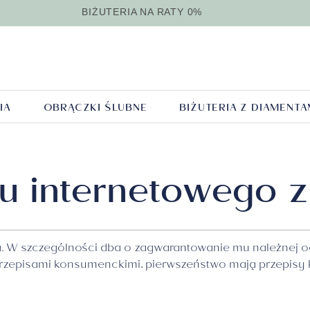
BIŻUTERIA NA RATY 0%
IA
OBRĄCZKI ŚLUBNE
BIŻUTERIA Z DIAMENTA
Naszyjniki z
Branso
ki klasyczne
Biżuteria srebrna
Kolor złota
Obrączki nowoczesn
Biżuteria m
Styl
diamentami
diamen
eria
Pokaż wszystko
Pokaż wszystko
biżuteria
kolor
Pokaż wszyst
enie
Pokaż wszyst
u internetowego z
yki
Zawies
srebrna
złota
męska
diamen
Klasyczne
Kamienie naturalne
Z żółtego złota
Bransoletki m
Brylant
Nowoczesne
Biżuteria z bursztynu
Z różowego złota
Naszyjniki mę
certyfi
Nietypowe
GIA
enta. W szczególności dba o zagwarantowanie mu należnej
Kolczyki srebrne
Z białego złota
Łańcuszki męs
gdem
zepisami konsumenckimi, pierwszeństwo mają przepisy k
Pierścionki srebrne
Sygnety męsk
Bransolety srebrne
Spinki do man
em