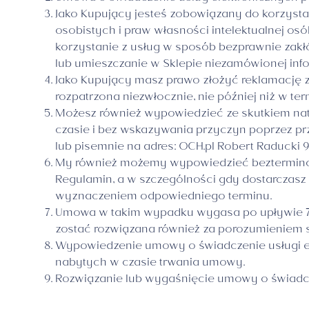
Jako Kupujący jesteś zobowiązany do korzyst
osobistych i praw własności intelektualnej os
korzystanie z usług w sposób bezprawnie zak
lub umieszczanie w Sklepie niezamówionej inf
Jako Kupujący masz prawo złożyć reklamację z
rozpatrzona niezwłocznie, nie później niż w te
Możesz również wypowiedzieć ze skutkiem nat
czasie i bez wskazywania przyczyn poprzez pr
lub pisemnie na adres: OCH.pl Robert Raducki 
My również możemy wypowiedzieć bezterminow
Regulamin, a w szczególności gdy dostarczasz
wyznaczeniem odpowiedniego terminu.
Umowa w takim wypadku wygasa po upływie 7 d
zostać rozwiązana również za porozumieniem 
Wypowiedzenie umowy o świadczenie usługi ele
nabytych w czasie trwania umowy.
Rozwiązanie lub wygaśnięcie umowy o świadcze