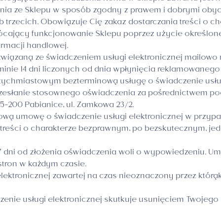
ania ze Sklepu w sposób zgodny z prawem i dobrymi ob
ób trzecich. Obowiązuje Cię zakaz dostarczania treści o 
łócający funkcjonowanie Sklepu poprzez użycie określon
ormacji handlowej.
wiązaną ze świadczeniem usługi elektronicznej mailowo
rminie 14 dni liczonych od dnia wpłynięcia reklamowanego
ychmiastowym bezterminową usługę o świadczenie usługi
zesłanie stosownego oświadczenia za pośrednictwem pocz
95-200 Pabianice, ul. Zamkowa 23/2.
ą umowę o świadczenie usługi elektronicznej w przypad
 treści o charakterze bezprawnym, po bezskutecznym, je
ni od złożenia oświadczenia woli o wypowiedzeniu. Umo
stron w każdym czasie.
ktronicznej zawartej na czas nieoznaczony przez którąk
nie usługi elektronicznej skutkuje usunięciem Twojego 