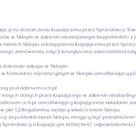
DIVA
Biznesowa
Meduza
ającą na dostarczeniu Kupującemu przez Sprzedawcę Tow
ów w Sklepie w zakresie niezwiązanym bezpośrednio z j
 w ramach Sklepu, udostępniona Kupującemu przez Sprzed
żonego zamówienia, edycji koszyka oraz samodzielnej ed
 dokonuje zakupu w Sklepie.
 w formularzu rejestracyjnym w Sklepie umożliwiający pó
ępny pod adresem och.pl
 innych danych przez Kupującego w zakresie niezbędnym 
d adresem och.pl, umożliwiający Kupującemu składanie 
 pkt. 1.2 Regulaminu, będący właścicielem Sklepu.
awcę za pośrednictwem Sklepu, mogący być przedmiote
rzedawcą a Kupującym, której treść odpowiada treści n