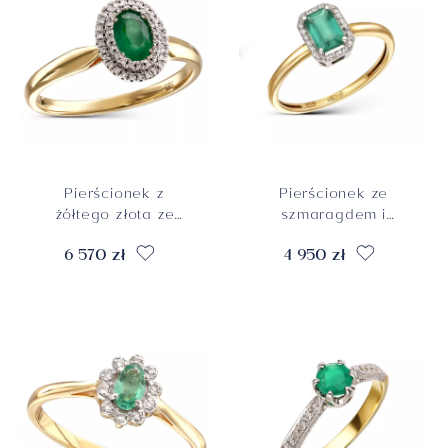
Pierścionek z
Pierścionek ze
żółtego złota ze
szmaragdem i
szmaragdem 0.42
diamentami
6 570 zł
4 950 zł
ct i diamentami
naturalnymi, próba
naturalnymi, próba
585
585