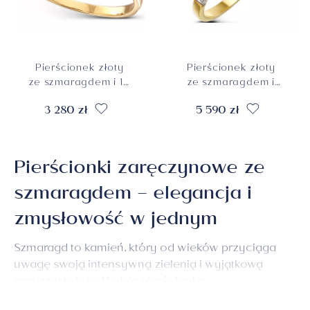
Pierścionek złoty
Pierścionek złoty
ze szmaragdem i 10
ze szmaragdem i
diamentami
diamentami
3 280 zł
5 590 zł
naturalnymi, próba
naturalnymi,
585
rozmiar 11, próba
585
Pierścionki zaręczynowe ze
szmaragdem – elegancja i
zmysłowość w jednym
Szmaragd to kamień, który od wieków przyciąga
uwagę swoją intensywną zielenią i wyjątkową
przejrzystością. Wybór
pierścionka
zaręczynowego
ze szmaragdem to doskonała