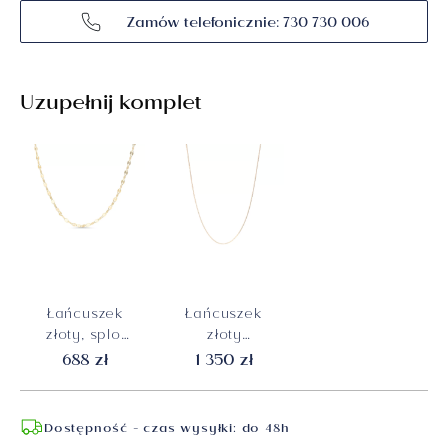
Zamów telefonicznie: 730 730 006
Uzupełnij komplet
Łańcuszek
Łańcuszek
złoty, splot
złoty
ankier
Veneziana
688 zł
1 350 zł
laserowy,
0,8 mm,
próba 585
długość 40
cm, próba
Dostępność - czas wysyłki: do 48h
585