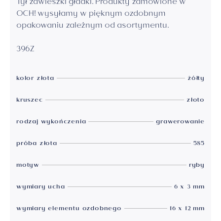
Tył zawieszki gładki. Produkty zamówione w
OCH! wysyłamy w pięknym ozdobnym
opakowaniu zależnym od asortymentu.
396Z
kolor złota
żółty
kruszec
złoto
rodzaj wykończenia
grawerowanie
próba złota
585
motyw
ryby
wymiary ucha
6 x 3 mm
wymiary elementu ozdobnego
16 x 12 mm