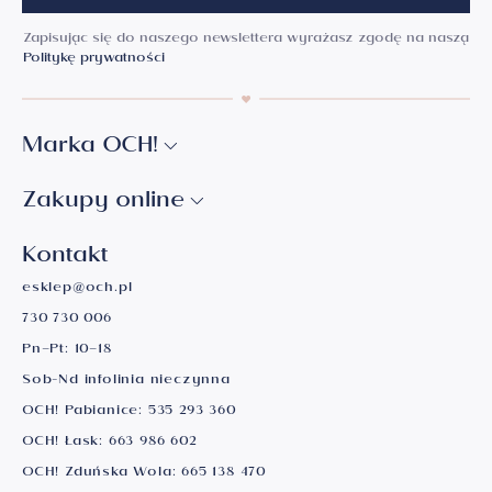
Zapisując się do naszego newslettera wyrażasz zgodę na naszą
Politykę prywatności
Marka OCH!
Zakupy online
Kontakt
esklep@och.pl
730 730 006
Pn–Pt: 10–18
Sob-Nd infolinia nieczynna
OCH! Pabianice:
535 293 360
OCH! Łask:
663 986 602
OCH! Zduńska Wola:
665 138 470