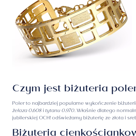
Czym jest biżuteria pol
Poler to najbardziej popularne wykończenie biżuterii
żelaza 0,608
i
tytanu 0,970
. Właśnie dlatego normaln
jubilerskiej OCH! odświeżamy biżuterię ze złota i sr
Biżuteria cienkościanko