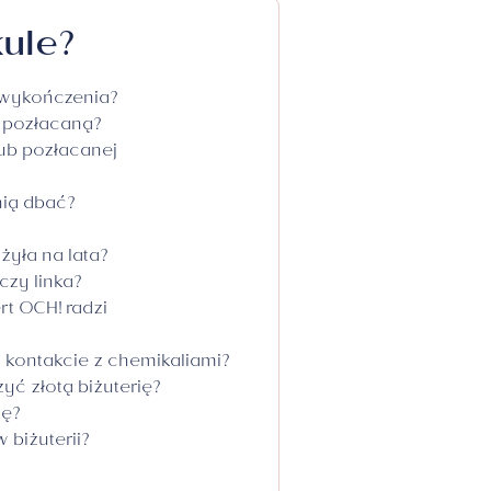
Naszyjniki srebrne
ule?
Zawieszki srebrne
Medaliki srebrne
d wykończenia?
Krzyżyki srebrne
i pozłacaną?
Łańcuszki srebrne
lub pozłacanej
Srebro pozłacane
nią dbać?
Kolekcje
Biżuter
użyła na lata?
czy linka?
eria
Pokaż wszystko
kolekcje
Różowe
rt OCH! radzi
The Twelve
NEW IN
po kontakcie z chemikaliami?
Legado
Biżute
yć złotą biżuterię?
Disney
ię?
Gaja
 biżuterii?
Opera