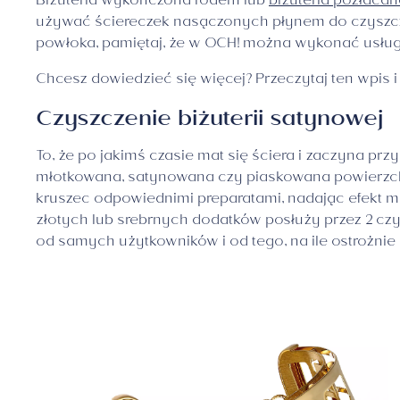
Biżuteria wykończona rodem lub
biżuteria pozłacan
używać ściereczek nasączonych płynem do czyszczenia
powłoka, pamiętaj, że w OCH! można wykonać usłu
Chcesz dowiedzieć się więcej? Przeczytaj ten wpis 
Czyszczenie biżuterii satynowej
To, że po jakimś czasie mat się ściera i zaczyna prz
młotkowana, satynowana czy piaskowana powierzchnia
kruszec odpowiednimi preparatami, nadając efekt mat
złotych lub srebrnych dodatków posłuży przez 2 czy 
od samych użytkowników i od tego, na ile ostrożnie