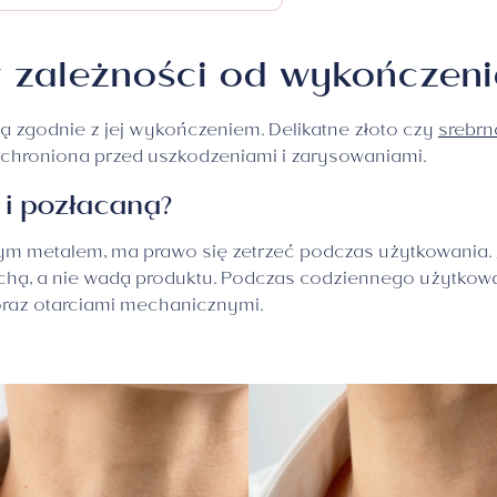
DIVA
Biznesowa
w zależności od wykończeni
Meduza
ią zgodnie z jej wykończeniem. Delikatne złoto czy
srebrn
chroniona przed uszkodzeniami i zarysowaniami.
 i pozłacaną?
nnym metalem, ma prawo się zetrzeć podczas użytkowania.
chą, a nie wadą produktu. Podczas codziennego użytkowan
oraz otarciami mechanicznymi.