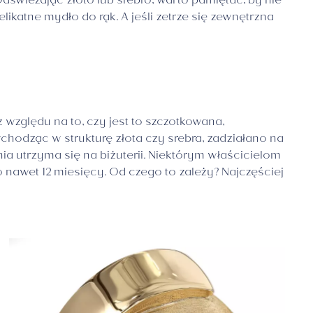
świeżając złoto lub srebro, warto pamiętać, by nie
katne mydło do rąk. A jeśli zetrze się zewnętrzna
z względu na to, czy jest to szczotkowana,
hodząc w strukturę złota czy srebra, zadziałano na
ia utrzyma się na biżuterii. Niektórym właścicielom
o nawet 12 miesięcy. Od czego to zależy? Najczęściej