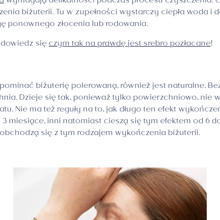
a
wymagają delikatności podczas procesu czyszczenia. Od
 biżuterii. Tu w zupełności wystarczy ciepła woda i deli
gę ponownego złocenia lub rodowania.
i dowiedz się
czym tak na prawdę jest srebro pozłacane
!
ypominać biżuterię polerowaną, również jest naturalne. Be
. Dzieje się tak, ponieważ tylko powierzchniowo, nie wc
u. Nie ma też reguły na to, jak długo ten efekt wykończen
3 miesiące, inni natomiast cieszą się tym efektem od 6 d
 obchodzą się z tym rodzajem wykończenia biżuterii.