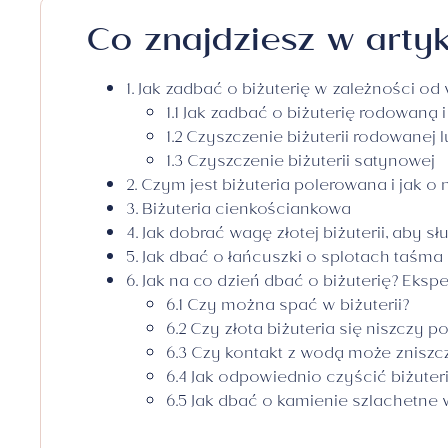
ŁAŃCUSZKI
Z tanzanitem
do 10000 złotych
Medaliki złote
Kolczyki z topazem
Z tanzanitem
Co znajdziesz w artyk
ZEGARKI
Z topazem
Krzyżyki złote
MEDALIKI
Z morganitem
Łańcuszki złote
Zaręczynowa Karta
1. Jak zadbać o biżuterię w zależności o
KRZYŻYKI
Biżuteria modułowa
Premiowa
1.1 Jak zadbać o biżuterię rodowaną 
do grawerowania
Zegarki złote
1.2 Czyszczenie biżuterii rodowanej 
1.3 Czyszczenie biżuterii satynowej
Broszki złote
2. Czym jest biżuteria polerowana i jak o 
3. Biżuteria cienkościankowa
OCH Kids
Biżuteria ślubna
4. Jak dobrać wagę złotej biżuterii, aby sł
5. Jak dbać o łańcuszki o splotach taśma 
Pokaż wszystko
biżut
Pokaż wszystko
och kids
6. Jak na co dzień dbać o biżuterię? Ekspe
ślubna
Kolczyki
6.1 Czy można spać w biżuterii?
Kolczyki
6.2 Czy złota biżuteria się niszczy 
Bransoletki
Bransolety
6.3 Czy kontakt z wodą może zniszcz
Naszyjniki
6.4 Jak odpowiednio czyścić biżuter
Naszyjniki
Pierścionki
6.5 Jak dbać o kamienie szlachetne w
Łańcuszki