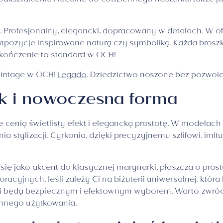
dkształcenia i idealne do codziennego noszenia, także ja
unek. Profesjonalny, elegancki, dopracowany w detalach. W
kompozycje inspirowane naturą czy symboliką. Każda bros
ykończenie to standard w OCH!
 vintage w OCH!
Legado
. Dziedzictwo noszone bez pozwole
sk i nowoczesna forma
re cenią świetlisty efekt i elegancką prostotę. W modela
nia stylizacji. Cyrkonia, dzięki precyzyjnemu szlifowi, im
się jako akcent do klasycznej marynarki, płaszcza o pros
racyjnych. Jeśli zależy Ci na biżuterii uniwersalnej, któ
ami będą bezpiecznym i efektownym wyborem. Warto zwró
ennego użytkowania.