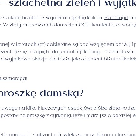
 szlachetna zieleń i wyjąt
 szukają biżuterii z wyrazem i głębią koloru.
Szmaragd
, n
 W złotych broszkach damskich OCH! kamienie te tworzą d
nej w karatach (ct) dobierane są pod względem barwy i 
entuje się przypięta do jednolitej tkaniny – czerni, beżu, 
 wyjątkowe okazje, ale także jako element biżuterii kolekc
t szmaragd
!
 broszkę damską?
ć uwagę na kilka kluczowych aspektów: próbę złota, rodz
 – postaw na broszkę z cyrkonią. Jeżeli marzysz o bardzie
ej formalnych stylizacjach, większe oraz dekoracyjne fo