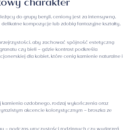
kowy charakter
ależący do grupy beryli, ceniony jest za intensywną,
elikatne kompozycje lub zdobią fantazyjne kształty,
przejrzystości, aby zachować spójność estetyczną
granatu czy bieli – gdzie kontrast podkreśla
jonerskiej dla kobiet, które cenią kamienie naturalne i
aj kamienia ozdobnego, rodzaj wykończenia oraz
j wyrazistym akcencie kolorystycznym – broszka ze
rmy – podczas uroczystości rodzinnych czy wydarzeń