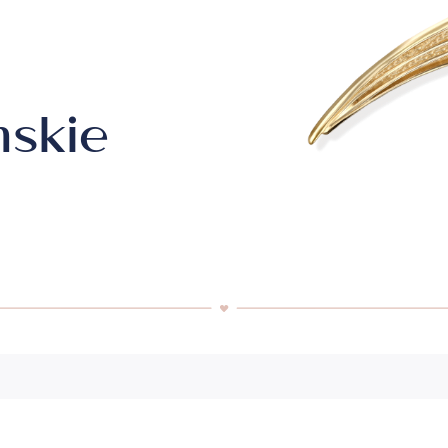
Naszyjniki srebrne
Zawieszki srebrne
Medaliki srebrne
Krzyżyki srebrne
mskie
Łańcuszki srebrne
Srebro pozłacane
Kolekcje
Biżuter
eria
Pokaż wszystko
kolekcje
Różowe
The Twelve
NEW IN
Legado
Biżute
Disney
Gaja
Opera