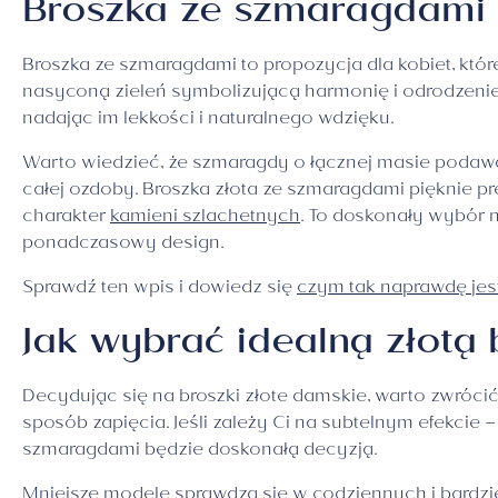
Broszka ze szmaragdami –
Broszka ze szmaragdami to propozycja dla kobiet, które
nasyconą zieleń symbolizującą harmonię i odrodzenie.
nadając im lekkości i naturalnego wdzięku.
Warto wiedzieć, że szmaragdy o łącznej masie podawa
całej ozdoby. Broszka złota ze szmaragdami pięknie prez
charakter
kamieni szlachetnych
. To doskonały wybór na
ponadczasowy design.
Sprawdź ten wpis i dowiedz się
czym tak naprawdę jes
Jak wybrać idealną złotą
Decydując się na broszki złote damskie, warto zwróci
sposób zapięcia. Jeśli zależy Ci na subtelnym efekcie
szmaragdami będzie doskonałą decyzją.
Mniejsze modele sprawdzą się w codziennych i bardzi