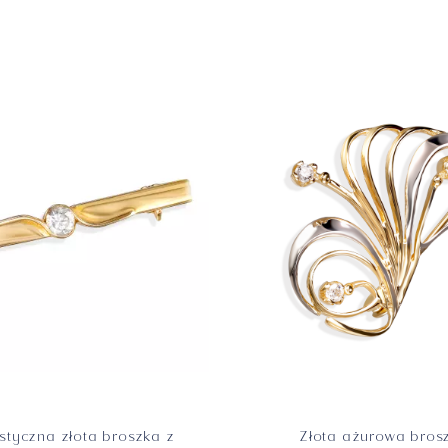
DIVA
Biznesowa
Meduza
istyczna złota broszka z
Złota ażurowa bros