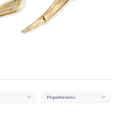
ia z perłami
 złoto
ria Premium
Popularność