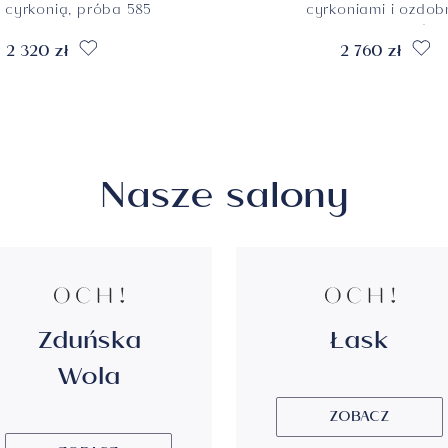
ą cyrkonią, próba 585
cyrkoniami i ozdo
rodowaniem, próba
2 320 zł
2 760 zł
Nasze salony
Zduńska
Łask
Wola
ZOBACZ