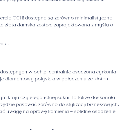
ko przypinka do płaszcza, żakietu czy sukienki
 ofercie OCH! dostępne są zarówno minimalistyczne
zka złota damska została zaprojektowana z myślą o
nia.
ch dostępnych w och.pl centralnie osadzona cyrkonia
ituje diamentowy połysk, a w połączeniu ze
złotem
tym kroju czy eleganckiej sukni. To także doskonała
ra będzie pasować zarówno do stylizacji biznesowych,
cić uwagę na oprawę kamienia – solidne osadzenie