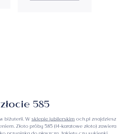
złocie 585
w biżuterii. W
sklepie jubilerskim
och.pl znajdziesz
iem. Złoto próby 585 (14-karatowe złoto) zawiera