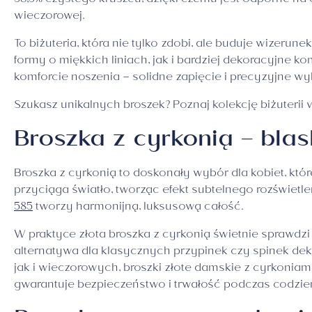
58,5% czystego kruszcu, dzięki czemu jest odporne na o
wieczorowej.
To biżuteria, która nie tylko zdobi, ale buduje wizer
formy o miękkich liniach, jak i bardziej dekoracyjne 
komforcie noszenia – solidne zapięcie i precyzyjne w
Szukasz unikalnych broszek? Poznaj kolekcję biżuterii
Broszka z cyrkonią – bla
Broszka z cyrkonią to doskonały wybór dla kobiet, któ
przyciąga światło, tworząc efekt subtelnego rozświetle
585
tworzy harmonijną, luksusową całość.
W praktyce złota broszka z cyrkonią świetnie sprawdzi 
alternatywa dla klasycznych przypinek czy spinek deko
jak i wieczorowych, broszki złote damskie z cyrkoni
gwarantuje bezpieczeństwo i trwałość podczas codzi