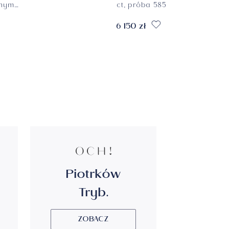
bnym
ct, próba 585
 585
6 150 zł
Piotrków
Tryb.
ZOBACZ