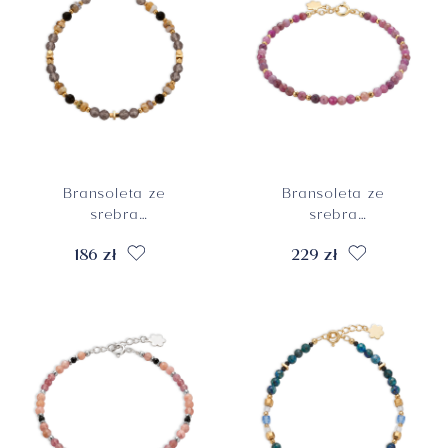
Bransoleta ze
Bransoleta ze
srebra
srebra
pozłacanego z
pozłacanego z
186 zł
229 zł
obsydianami,
rubinami, próba 925
kwarcami dymnymi
i jaspisami
oceanicznymi,
próba 925