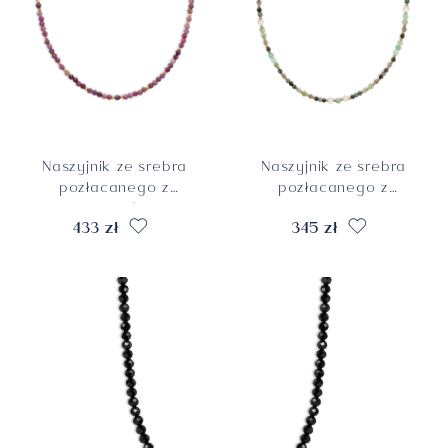
Naszyjnik ze srebra
Naszyjnik ze srebra
pozłacanego z
pozłacanego z
rubinami, próba 925
turmalinami,
433 zł
345 zł
chryzoprazami,
labradorytami i
kryształami
górskimi, próba 925