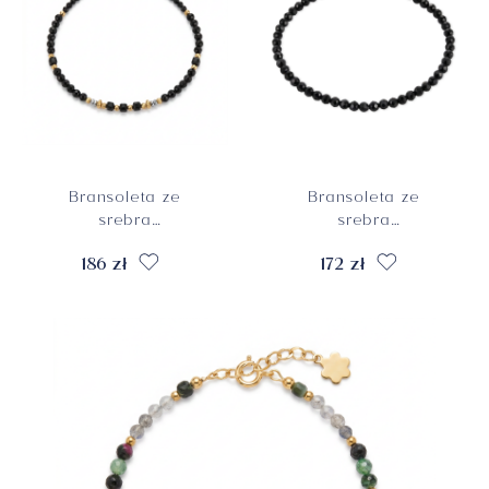
Bransoleta ze
Bransoleta ze
srebra
srebra
pozłacanego z
pozłacanego z
186 zł
172 zł
turmalinami, próba
turmalinami, próba
925
925