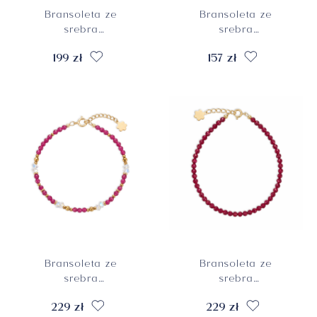
Bransoleta ze
Bransoleta ze
srebra
srebra
pozłacanego z
pozłacanego z
199 zł
157 zł
malachitami, próba
nocą Kairu, próba
925
925
Bransoleta ze
Bransoleta ze
srebra
srebra
pozłacanego z
pozłacanego z
229 zł
229 zł
rubinami i
rubinami