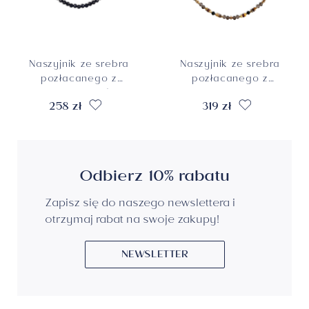
Naszyjnik ze srebra
Naszyjnik ze srebra
pozłacanego z
pozłacanego z
nocą Kairu, próba
obsydianami,
258 zł
319 zł
925
kwarcami dymnymi
i jaspisami
oceanicznymi,
próba 925
Odbierz 10% rabatu
Zapisz się do naszego newslettera i
otrzymaj rabat na swoje zakupy!
NEWSLETTER