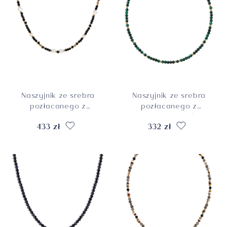
Naszyjnik ze srebra
Naszyjnik ze srebra
pozłacanego z
pozłacanego z
kwarcami,
malachitami, próba
433 zł
332 zł
turmalinami i
925
kryształami, próba
925