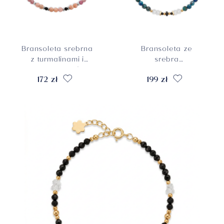
Bransoleta srebrna
Bransoleta ze
z turmalinami i
srebra
rodonitami, próba
pozłacanego z
172 zł
199 zł
925
azurytami,
topazami,
spinelami,
kryształami i
cyrkoniami, próba
925