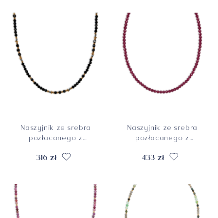
Naszyjnik ze srebra
Naszyjnik ze srebra
pozłacanego z
pozłacanego z
obsydianami,
rubinami
316 zł
433 zł
kwarcami dymnymi
szkliwionymi, próba
i jaspisami
925
oceanicznymi,
próba 925