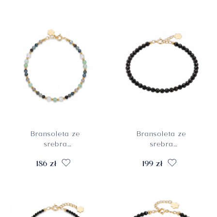
kryształami, próba
szkliwionymi, próba
925
925
Bransoleta ze
Bransoleta ze
srebra
srebra
pozłacanego z
pozłacanego z
186 zł
199 zł
turmalinami,
turmalinami, próba
chryzoprazami,
925
labradorytami i
kryształami
górskimi, próba 925