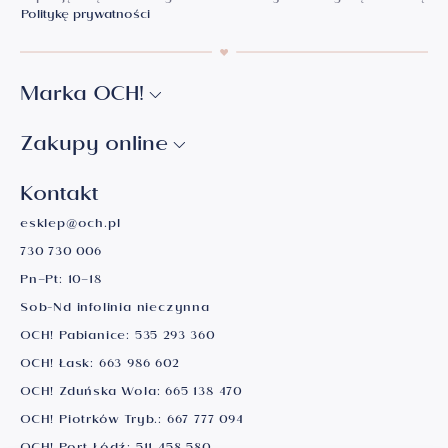
Politykę prywatności
Marka OCH!
Zakupy online
Kontakt
esklep@och.pl
730 730 006
Pn–Pt: 10–18
Sob-Nd infolinia nieczynna
OCH! Pabianice:
535 293 360
OCH! Łask:
663 986 602
OCH! Zduńska Wola:
665 138 470
OCH! Piotrków Tryb.:
667 777 094