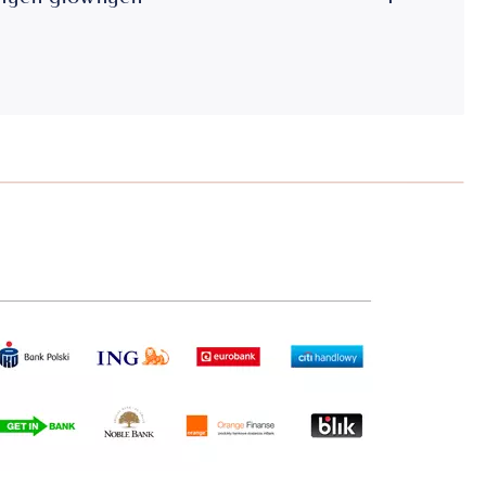
lnych głównych
1