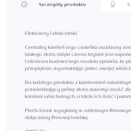
Szczegóły produktu
C
Efektowny i efekciarski.
Centralny kamień tego cudeńka osadzony zost
białego złota, dzięki czemu brylant jest napr
Uniesiona budowa tego modelu sprawia, że pie
przepięknie, wysmuklając palec swojej właścic
Do każdego produktu z kamieniami naturalnymi
potwierdzający próbę złota, autentyczność d
kamieni szlachetnych, a także ich ilość i param
Pierścionek wysyłamy w ozdobnym firmowym
dołączamy firmową torebkę