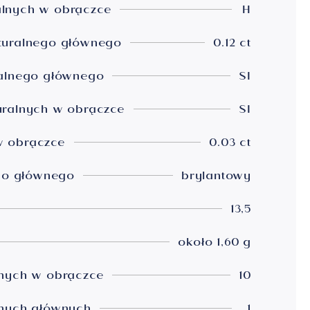
lnych w obrączce
H
turalnego głównego
0.12 ct
ralnego głównego
SI
uralnych w obrączce
SI
w obrączce
0.03 ct
ego głównego
brylantowy
13,5
około 1,60 g
lnych w obrączce
10