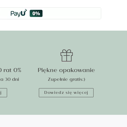
0 rat 0%
Piękne opakowanie
a 30 dni
Zupełnie gratis:)
j
Dowiedz się więcej