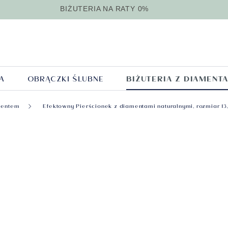
BIŻUTERIA NA RATY 0%
A
OBRĄCZKI ŚLUBNE
BIŻUTERIA Z DIAMENT
Naszyjniki z
Branso
ki klasyczne
Biżuteria srebrna
Kolor złota
Obrączki nowoczesn
Biżuteria m
Styl
mentem
Efektowny Pierścionek z diamentami naturalnymi, rozmiar 13
diamentami
diamen
eria
Pokaż wszystko
Pokaż wszystko
biżuteria
kolor
Pokaż wszyst
enie
Pokaż wszyst
yki
Zawies
srebrna
złota
męska
diamen
Klasyczne
Kamienie naturalne
Z żółtego złota
Bransoletki m
Brylant
Nowoczesne
Biżuteria z bursztynu
Z różowego złota
Naszyjniki mę
certyfi
Nietypowe
GIA
Kolczyki srebrne
Z białego złota
Łańcuszki męs
gdem
Pierścionki srebrne
Sygnety męsk
Bransolety srebrne
Spinki do man
em