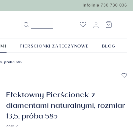
Infolinia 730 730 006
AMI
PIERŚCIONKI ZARĘCZYNOWE
BLOG
lety z
e
ęska
Obrączki z motywem
,5, próba 585
tami
ko
biżuteria
ko
styl
Obrączki z cyrkoniami
zki z
tami
Obrączki z diamentami
ęskie
y z
Efektowny Pierścionek z
Obrączki fazowane
skie
katami IGI |
diamentami naturalnymi, rozmiar
kie
13,5, próba 585
ie
PIERŚCIONKI ZARĘCZYNOWE
BIŻUTERIA Z DIAMENTAMI
BIŻUTERIA
kietów
2235.2
Sprawdź kolekcję
Sprawdź kolekcję
Sprawdź kolekcję