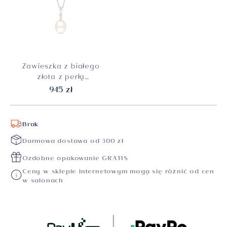
Zawieszka z białego
złota z perłą
hodowaną i
945 zł
diamentami
naturalnymi, próba
585
Brak
Darmowa dostawa od 300 zł
Ozdobne opakowanie GRATIS
Ceny w sklepie internetowym mogą się różnić od cen
w salonach