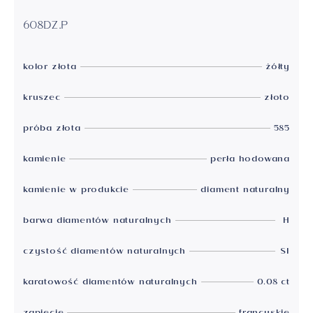
608DZ.P
kolor złota
żółty
kruszec
złoto
próba złota
585
kamienie
perła hodowana
kamienie w produkcie
diament naturalny
barwa diamentów naturalnych
H
czystość diamentów naturalnych
SI
karatowość diamentów naturalnych
0.08 ct