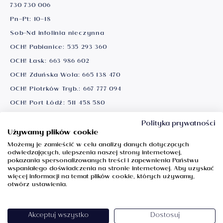
730 730 006
Pn–Pt: 10–18
Sob-Nd infolinia nieczynna
OCH! Pabianice:
535 293 360
OCH! Łask:
663 986 602
OCH! Zduńska Wola:
665 138 470
OCH! Piotrków Tryb.:
667 777 094
OCH! Port Łódź:
511 458 580
Ważne informacje
Polityka prywatności
Używamy plików cookie
Możemy je zamieścić w celu analizy danych dotyczących
Obserwuj nas
odwiedzających, ulepszenia naszej strony internetowej,
pokazania spersonalizowanych treści i zapewnienia Państwu
Facebook
wspaniałego doświadczenia na stronie internetowej. Aby uzyskać
więcej informacji na temat plików cookie, których używamy,
Instagram
otwórz ustawienia.
Youtube
Akceptuj wszystko
Dostosuj