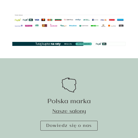
Polska marka
Nasze salony
Dowiedz się o nas