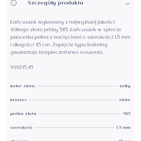
Szczegóły produktu
Łańcuszek wykonany z najwyższej jakości
żółtego złota próby 585. Łańcuszek w splocie
pancerka pełna z nacięciami o szerokości 1,5 mm
i długości 45 cm. Zapięcie typu federing
gwarantuje bezpieczeństwo noszenia.
939Z15.45
kolor złota
żółty
kruszec
złoto
próba złota
585
szerokość
1,5 mm