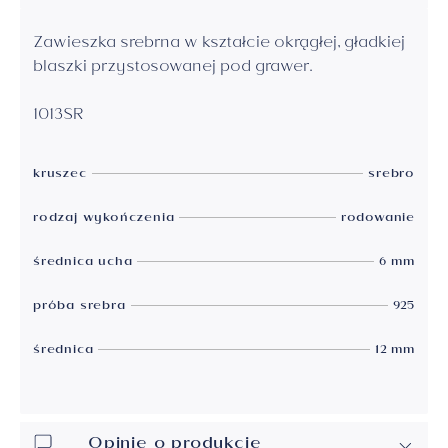
Zawieszka srebrna w kształcie okrągłej, gładkiej
blaszki przystosowanej pod grawer.
1013SR
kruszec
srebro
rodzaj wykończenia
rodowanie
średnica ucha
6 mm
próba srebra
925
średnica
12 mm
Opinie o produkcie