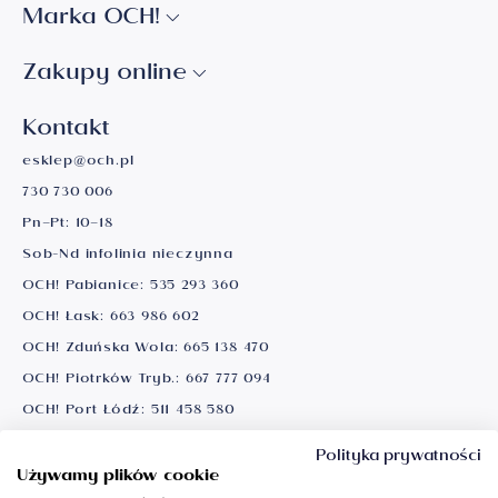
Marka OCH!
Zakupy online
Kontakt
esklep@och.pl
730 730 006
Pn–Pt: 10–18
Sob-Nd infolinia nieczynna
OCH! Pabianice:
535 293 360
OCH! Łask:
663 986 602
OCH! Zduńska Wola:
665 138 470
OCH! Piotrków Tryb.:
667 777 094
OCH! Port Łódź:
511 458 580
Ważne informacje
Polityka prywatności
Używamy plików cookie