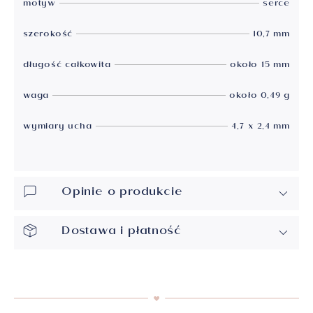
motyw
serce
szerokość
10,7 mm
długość całkowita
około 15 mm
waga
około 0,49 g
wymiary ucha
4,7 x 2,4 mm
Opinie o produkcie
Dostawa i płatność