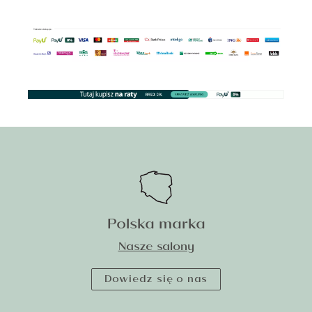
Polska marka
Nasze salony
Dowiedz się o nas