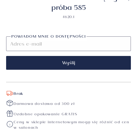
próba 585
4620.1
POWIADOM MNIE O DOSTĘPNOŚCI
Wyślij
Brak
Darmowa dostawa od 300 zł
Ozdobne opakowanie GRATIS
Ceny w sklepie internetowym mogą się różnić od cen
w salonach