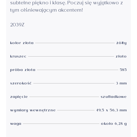
subtelne piękno i klasę. Poczuj się wyjątkowo z
tym olśniewającym akcentem!
2039Z
kolor złota
żółty
kruszec
złoto
próba złota
585
szerokość
3 mm
zapięcie
szufladkowe
wymiary wewnętrzne
49,5 x 56,3 mm
waga
około 6,28 g