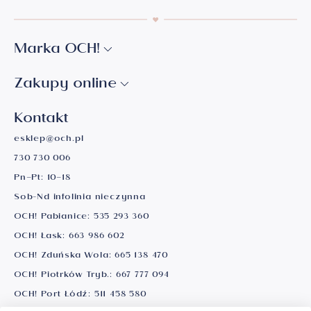
Marka OCH!
Zakupy online
Kontakt
esklep@och.pl
730 730 006
Pn–Pt: 10–18
Sob-Nd infolinia nieczynna
OCH! Pabianice:
535 293 360
OCH! Łask:
663 986 602
OCH! Zduńska Wola:
665 138 470
OCH! Piotrków Tryb.:
667 777 094
OCH! Port Łódź:
511 458 580