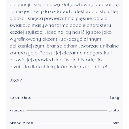
elegancji i siły – naszą złotą, sztywną bransoletę.
To nie jest zwykła ozdoba, to deklaracja stylu! Jej
gładka, lśniąca powierzchnia pięknie odbija
światło, a masywna forma dodaje charakteru
każdej stylizacji. Idealna, by nosić ją solo jako
wyrafinowany akcent, lub łączyć z innymi,
delikatniejszymi bransoletkami, tworząc unikalne
kompozycje. Poczuj jej ciężar na nadgarstku i
pozwól jej opowiedzieć Twoją historię. To
biżuteria dla kobiety, która wie, czego chce!
2288Z
kolor złota
żółty
kruszec
złoto
próba złota
585