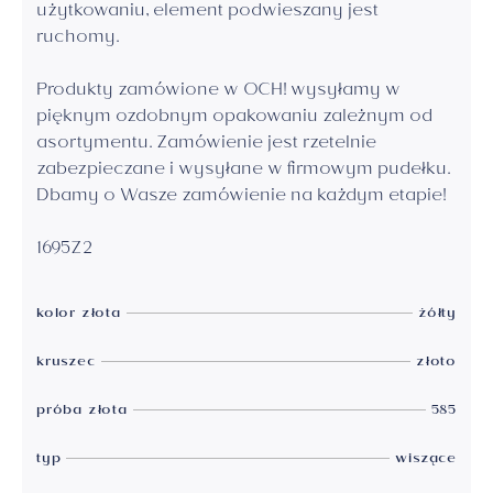
użytkowaniu, element podwieszany jest
ruchomy.
Produkty zamówione w OCH! wysyłamy w
pięknym ozdobnym opakowaniu zależnym od
asortymentu. Zamówienie jest rzetelnie
zabezpieczane i wysyłane w firmowym pudełku.
Dbamy o Wasze zamówienie na każdym etapie!
1695Z2
kolor złota
żółty
kruszec
złoto
próba złota
585
typ
wiszące