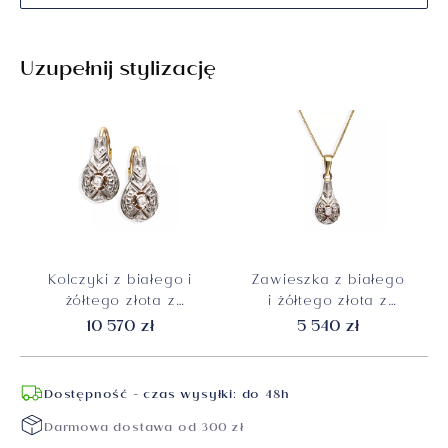
Uzupełnij stylizację
Kolczyki z białego i
Zawieszka z białego
żółtego złota z
i żółtego złota z
diamentami
diamentami
10 570 zł
5 540 zł
naturalnymi 0.17 ct,
naturalnymi 0.08 ct,
próba 585
próba 585
Dostępność - czas wysyłki: do 48h
Darmowa dostawa od 300 zł