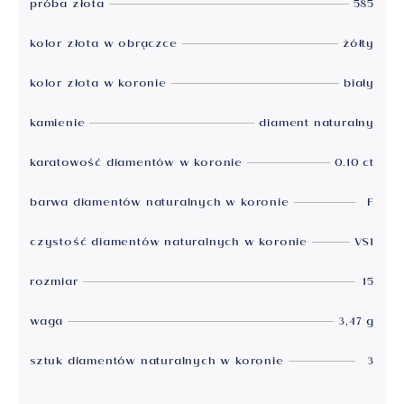
próba złota
585
kolor złota w obrączce
żółty
kolor złota w koronie
biały
kamienie
diament naturalny
karatowość diamentów w koronie
0.10 ct
barwa diamentów naturalnych w koronie
F
czystość diamentów naturalnych w koronie
VS1
rozmiar
15
waga
3,47 g
sztuk diamentów naturalnych w koronie
3