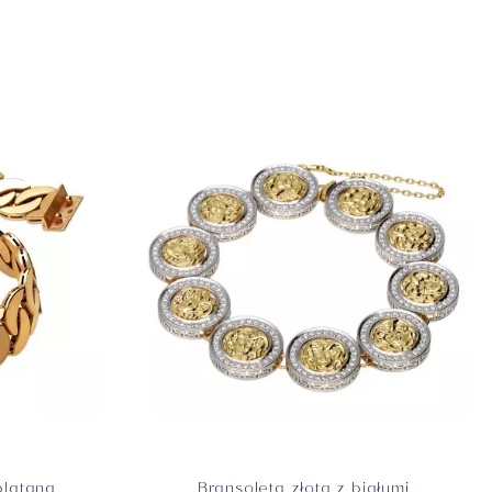
platana
Bransoleta złota z białymi