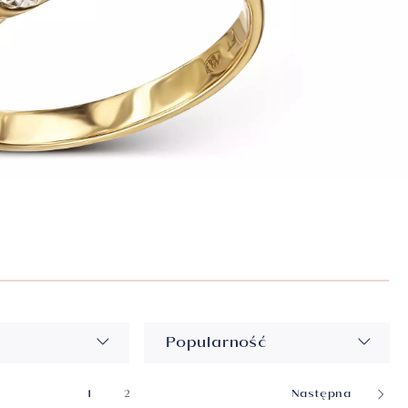
ia z perłami
 złoto
ria Premium
Popularność
1
2
Następna