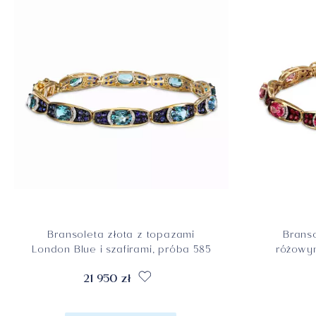
Bransoleta złota z topazami
Branso
London Blue i szafirami, próba 585
różowym
21 950 zł