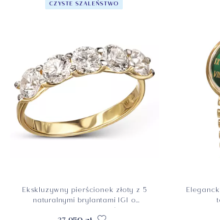
CZYSTE SZALEŃSTWO
Ekskluzywny pierścionek złoty z 5
Elegancki
naturalnymi brylantami IGI o
łącznej masie 1.76 ct, próba 585