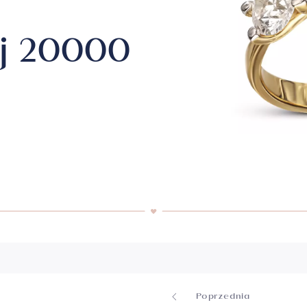
Naszyjniki srebrne
Zawieszki srebrne
j 20000
Medaliki srebrne
Krzyżyki srebrne
Łańcuszki srebrne
Srebro pozłacane
Kolekcje
Biżuter
eria
Pokaż wszystko
kolekcje
Różowe
The Twelve
NEW IN
Legado
Biżute
Disney
Gaja
Opera
Poprzednia