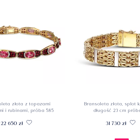
leta złota z topazami
Bransoleta złota, splot 
i i rubinami, próba 585
długość 23 cm prób
22 650 zł
31 730 zł