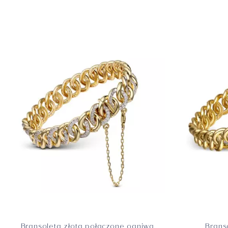
Zawieszki
Bransoleta złota połączone ogniwa
Brans