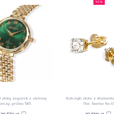
NEW
 złoty zegarek z zieloną
Kolczyki złote z diamenta
tarczą, próba 585
The Twelve No.0