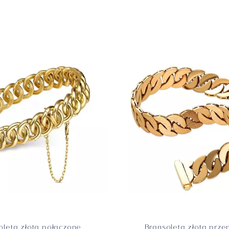
DIVA
Biznesowa
Meduza
oleta złota połączone
Bransoleta złota prze