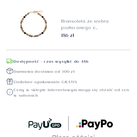
Bransoleta ze srebra
pozłacanego z
obsydianami, kwarcami
186 zł
dymnymi i jaspisami
oceanicznymi, próba 925
Dostępność - czas wysyłki: do 48h
Darmowa dostawa od 300 zł
Ozdobne opakowanie GRATIS
Ceny w sklepie internetowym mogą się różnić od cen
w salonach