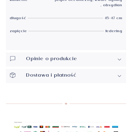
kamienie
jaspis oceaniczny
, kwarc dymny
, obsydian
długość
45-47 cm
zapięcie
federing
Opinie o produkcie
Dostawa i płatność