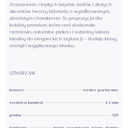
Zestawienie ciepłych brązów, beżów i złotych
akcentów tworzy biżuterię o wyrafinowanym,
ziemistym charakterze. To propozycja dla
kobiety premium, która ceni doskonałe
rzemiosło, naturalne piękno i subtelny luksus.
Idealny do eleganckich stylizacji – dodaje klasy,
energii i wyjątkowego blasku.
1256SRZ.MK
kruszec
srebro pozłacane
średnica kamieni
4,2 mm
próba
925