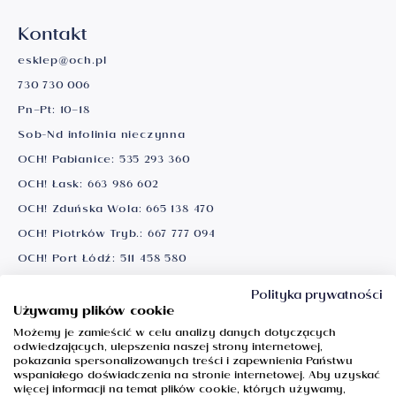
Kontakt
esklep@och.pl
730 730 006
Pn–Pt: 10–18
Sob-Nd infolinia nieczynna
OCH! Pabianice:
535 293 360
OCH! Łask:
663 986 602
OCH! Zduńska Wola:
665 138 470
OCH! Piotrków Tryb.:
667 777 094
OCH! Port Łódź:
511 458 580
Ważne informacje
Polityka prywatności
Używamy plików cookie
Możemy je zamieścić w celu analizy danych dotyczących
Obserwuj nas
odwiedzających, ulepszenia naszej strony internetowej,
pokazania spersonalizowanych treści i zapewnienia Państwu
Facebook
wspaniałego doświadczenia na stronie internetowej. Aby uzyskać
więcej informacji na temat plików cookie, których używamy,