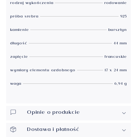
rodzaj wykończenia
rodowanie
próba srebra
925
kamienie
bursztyn
długość
44 mm
zapięcie
francuskie
wymiary elementu ozdobnego
17 x 24 mm
waga
6,94 g
Opinie o produkcie
Dostawa i płatność